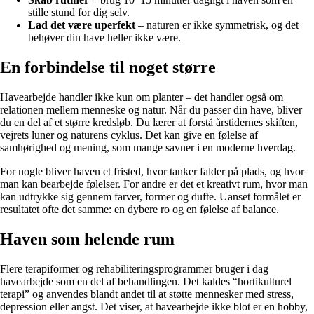
stille stund for dig selv.
Lad det være uperfekt
– naturen er ikke symmetrisk, og det
behøver din have heller ikke være.
En forbindelse til noget større
Havearbejde handler ikke kun om planter – det handler også om
relationen mellem menneske og natur. Når du passer din have, bliver
du en del af et større kredsløb. Du lærer at forstå årstidernes skiften,
vejrets luner og naturens cyklus. Det kan give en følelse af
samhørighed og mening, som mange savner i en moderne hverdag.
For nogle bliver haven et fristed, hvor tanker falder på plads, og hvor
man kan bearbejde følelser. For andre er det et kreativt rum, hvor man
kan udtrykke sig gennem farver, former og dufte. Uanset formålet er
resultatet ofte det samme: en dybere ro og en følelse af balance.
Haven som helende rum
Flere terapiformer og rehabiliteringsprogrammer bruger i dag
havearbejde som en del af behandlingen. Det kaldes “hortikulturel
terapi” og anvendes blandt andet til at støtte mennesker med stress,
depression eller angst. Det viser, at havearbejde ikke blot er en hobby,