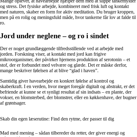
Mange oplever, at havearbejde hjælper dem med at slippe tankemylder
og stress. Det fysiske arbejde, kombineret med frisk luft og kontakt
med naturen, skaber en form for aktiv meditation. Du bruger kroppen,
men på en rolig og meningsfuld måde, hvor tankerne får lov at falde til
ro.
Jord under neglene – og ro i sindet
Der er noget grundlæggende tilfredsstillende ved at arbejde med
jorden. Forskning viser, at kontakt med jord kan frigive
mikroorganismer, der påvirker hjernens produktion af serotonin – et
stof, der er forbundet med velvære og glæde. Det er måske derfor,
mange beskriver følelsen af at blive “glad i haven”.
Samtidig giver havearbejde en konkret følelse af kontrol og
skaberkraft. I en verden, hvor meget foregår digitalt og abstrakt, er det
befriende at kunne se et synligt resultat af sin indsats – en plante, der
vokser, en blomsterbed, der blomstrer, eller en køkkenhave, der bugner
af grøntsager.
Skab din egen læserutine: Find den rytme, der passer til dig
Mad med mening – sådan tilbereder du retter, der giver energi og