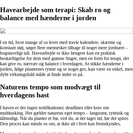
Havearbejde som terapi: Skab ro og
balance med hænderne i jorden
I en tid, hvor mange af os lever med travle kalendere, skærme og
konstant støj, søger flere mennesker tilbage til noget mere jordnært –
bogstaveligt talt. Havearbejde er ikke længere kun en praktisk
beskæftigelse for dem med grønne fingre, men en form for terapi, der
kan give ro, nærvær og balance i hverdagen. At stikke hænderne i
jorden, følge planternes rytme og se noget gro, kan være en enkel, men
dybt virkningsfuld måde at finde indre ro på.
Naturens tempo som modvægt til
hverdagens hast
I haven er der ingen notifikationer, deadlines eller krav om
multitasking. Her gælder naturens eget tempo – langsomt, rytmisk og
tålmodigt. Når du planter et frø, ved du, at det tager tid, før det spirer.
Den proces kan minde os om, at ikke alt i livet kan fremskyndes.