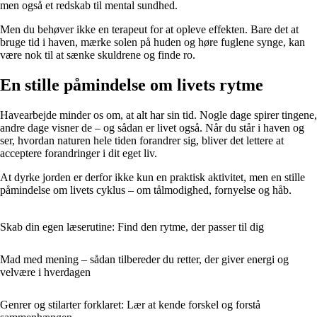
men også et redskab til mental sundhed.
Men du behøver ikke en terapeut for at opleve effekten. Bare det at
bruge tid i haven, mærke solen på huden og høre fuglene synge, kan
være nok til at sænke skuldrene og finde ro.
En stille påmindelse om livets rytme
Havearbejde minder os om, at alt har sin tid. Nogle dage spirer tingene,
andre dage visner de – og sådan er livet også. Når du står i haven og
ser, hvordan naturen hele tiden forandrer sig, bliver det lettere at
acceptere forandringer i dit eget liv.
At dyrke jorden er derfor ikke kun en praktisk aktivitet, men en stille
påmindelse om livets cyklus – om tålmodighed, fornyelse og håb.
Skab din egen læserutine: Find den rytme, der passer til dig
Mad med mening – sådan tilbereder du retter, der giver energi og
velvære i hverdagen
Genrer og stilarter forklaret: Lær at kende forskel og forstå