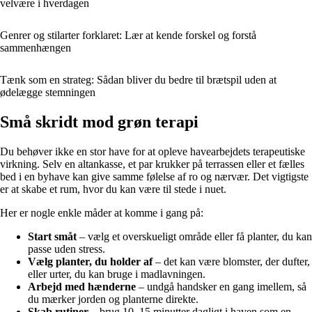
velvære i hverdagen
Genrer og stilarter forklaret: Lær at kende forskel og forstå
sammenhængen
Tænk som en strateg: Sådan bliver du bedre til brætspil uden at
ødelægge stemningen
Små skridt mod grøn terapi
Du behøver ikke en stor have for at opleve havearbejdets terapeutiske
virkning. Selv en altankasse, et par krukker på terrassen eller et fælles
bed i en byhave kan give samme følelse af ro og nærvær. Det vigtigste
er at skabe et rum, hvor du kan være til stede i nuet.
Her er nogle enkle måder at komme i gang på:
Start småt
– vælg et overskueligt område eller få planter, du kan
passe uden stress.
Vælg planter, du holder af
– det kan være blomster, der dufter,
eller urter, du kan bruge i madlavningen.
Arbejd med hænderne
– undgå handsker en gang imellem, så
du mærker jorden og planterne direkte.
Skab rutiner
– brug 10–15 minutter dagligt i haven som en