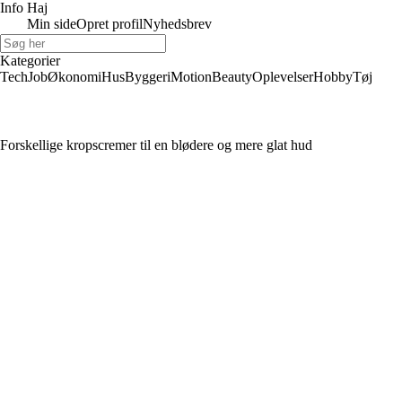
Info Haj
Min side
Opret profil
Nyhedsbrev
Kategorier
Tech
Job
Økonomi
Hus
Byggeri
Motion
Beauty
Oplevelser
Hobby
Tøj
Forskellige kropscremer til en blødere og mere glat hud