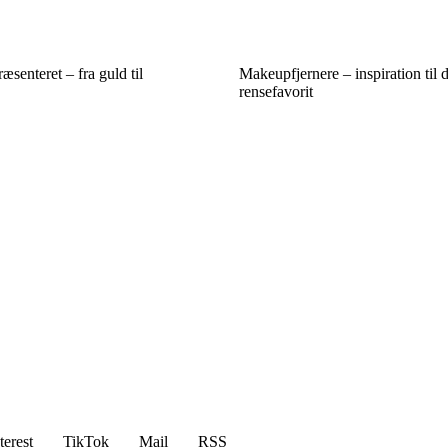
æsenteret – fra guld til
Makeupfjernere – inspiration til 
rensefavorit
terest
TikTok
Mail
RSS