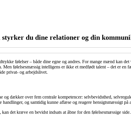
 styrker du dine relationer og din kommuni
udtrykke følelser – både dine egne og andres. For mange mænd kan det vær
n. Men følelsesmæssig intelligens er ikke et medfødt talent – det er en
de privat- og arbejdslivet.
 og dækker over fem centrale kompetencer: selvbevidsthed, selvreguler
e handlinger, og samtidig kunne aflæse og reagere hensigtsmæssigt på a
 kan det kræve en bevidst indsats at åbne for den følelsesmæssige side.