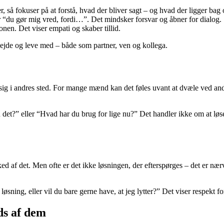
r, så fokuser på at forstå, hvad der bliver sagt – og hvad der ligger bag
or “du gør mig vred, fordi…”. Det mindsker forsvar og åbner for dialog.
nen. Det viser empati og skaber tillid.
ejde og leve med – både som partner, ven og kollega.
 i andres sted. For mange mænd kan det føles uvant at dvæle ved andres 
et?” eller “Hvad har du brug for lige nu?” Det handler ikke om at løse 
ed af det. Men ofte er det ikke løsningen, der efterspørges – det er næ
 løsning, eller vil du bare gerne have, at jeg lytter?” Det viser respekt 
ds af dem