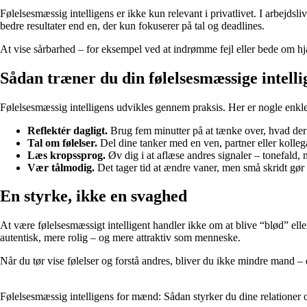
Følelsesmæssig intelligens er ikke kun relevant i privatlivet. I arbejds
bedre resultater end en, der kun fokuserer på tal og deadlines.
At vise sårbarhed – for eksempel ved at indrømme fejl eller bede om hj
Sådan træner du din følelsesmæssige intelli
Følelsesmæssig intelligens udvikles gennem praksis. Her er nogle enk
Reflektér dagligt.
Brug fem minutter på at tænke over, hvad der
Tal om følelser.
Del dine tanker med en ven, partner eller kollega
Læs kropssprog.
Øv dig i at aflæse andres signaler – tonefald,
Vær tålmodig.
Det tager tid at ændre vaner, men små skridt gør e
En styrke, ikke en svaghed
At være følelsesmæssigt intelligent handler ikke om at blive “blød” elle
autentisk, mere rolig – og mere attraktiv som menneske.
Når du tør vise følelser og forstå andres, bliver du ikke mindre mand – 
Følelsesmæssig intelligens for mænd: Sådan styrker du dine relatione