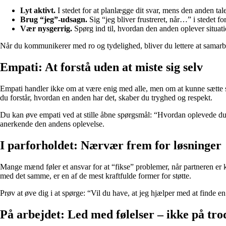
Lyt aktivt.
I stedet for at planlægge dit svar, mens den anden tale
Brug “jeg”-udsagn.
Sig “jeg bliver frustreret, når…” i stedet f
Vær nysgerrig.
Spørg ind til, hvordan den anden oplever situatio
Når du kommunikerer med ro og tydelighed, bliver du lettere at samarb
Empati: At forstå uden at miste sig selv
Empati handler ikke om at være enig med alle, men om at kunne sætte sig
du forstår, hvordan en anden har det, skaber du tryghed og respekt.
Du kan øve empati ved at stille åbne spørgsmål: “Hvordan oplevede du d
anerkende den andens oplevelse.
I parforholdet: Nærvær frem for løsninger
Mange mænd føler et ansvar for at “fikse” problemer, når partneren er k
med det samme, er en af de mest kraftfulde former for støtte.
Prøv at øve dig i at spørge: “Vil du have, at jeg hjælper med at finde en
På arbejdet: Led med følelser – ikke på tro