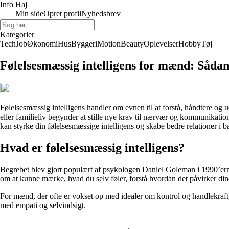
Info Haj
Min side
Opret profil
Nyhedsbrev
Kategorier
Tech
Job
Økonomi
Hus
Byggeri
Motion
Beauty
Oplevelser
Hobby
Tøj
Følelsesmæssig intelligens for mænd: Sådan
Følelsesmæssig intelligens handler om evnen til at forstå, håndtere og 
eller familieliv begynder at stille nye krav til nærvær og kommunikatio
kan styrke din følelsesmæssige intelligens og skabe bedre relationer i bå
Hvad er følelsesmæssig intelligens?
Begrebet blev gjort populært af psykologen Daniel Goleman i 1990’erne
om at kunne mærke, hvad du selv føler, forstå hvordan det påvirker din
For mænd, der ofte er vokset op med idealer om kontrol og handlekraft,
med empati og selvindsigt.