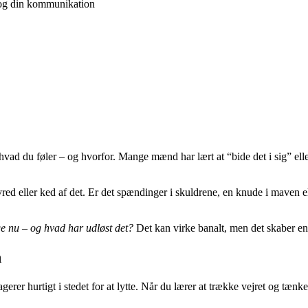
r og din kommunikation
, hvad du føler – og hvorfor. Mange mænd har lært at “bide det i sig” el
red eller ked af det. Er det spændinger i skuldrene, en knude i maven ell
ge nu – og hvad har udløst det?
Det kan virke banalt, men det skaber en
n
erer hurtigt i stedet for at lytte. Når du lærer at trække vejret og tænke