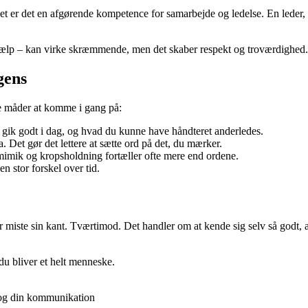
livet er det en afgørende kompetence for samarbejde og ledelse. En leder
ælp – kan virke skræmmende, men det skaber respekt og troværdighed. De
gens
le måder at komme i gang på:
 gik godt i dag, og hvad du kunne have håndteret anderledes.
. Det gør det lettere at sætte ord på det, du mærker.
 mimik og kropsholdning fortæller ofte mere end ordene.
n stor forskel over tid.
r miste sin kant. Tværtimod. Det handler om at kende sig selv så godt, a
du bliver et helt menneske.
r og din kommunikation